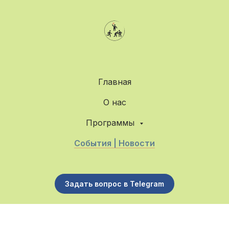
Главная
О нас
Программы
События | Новости
Задать вопрос в Telegram