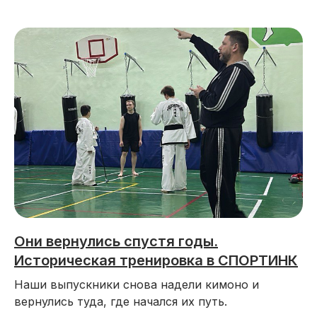
Они вернулись спустя годы.
Историческая тренировка в СПОРТИНК
Наши выпускники снова надели кимоно и
вернулись туда, где начался их путь.