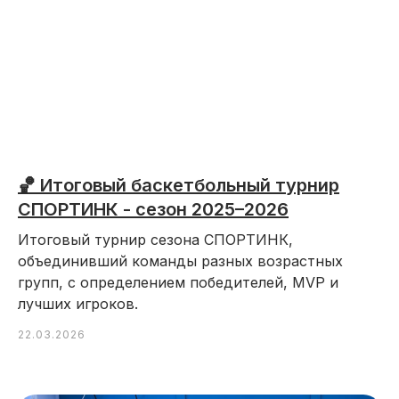
🏀 Итоговый баскетбольный турнир
СПОРТИНК - сезон 2025–2026
Итоговый турнир сезона СПОРТИНК,
объединивший команды разных возрастных
групп, с определением победителей, MVP и
лучших игроков.
22.03.2026