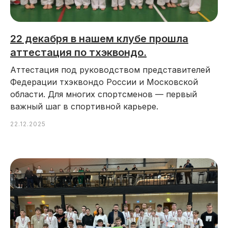
22 декабря в нашем клубе прошла
аттестация по тхэквондо.
Аттестация под руководством представителей
Федерации тхэквондо России и Московской
области. Для многих спортсменов — первый
важный шаг в спортивной карьере.
22.12.2025