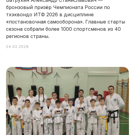
бронзовый призёр Чемпионата России по
тхэквондо ИТФ 2026 в дисциплине
«постановочная самооборона». Главные старты
сезона собрали более 1000 спортсменов из 40
регионов страны.
24.02.2026