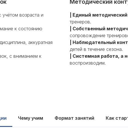
вок
Методический конт
 учётом возраста и
| Единый методически
тренеров.
имание к состоянию
| Собственный методич
сопровождение тренирово
 дисциплина, аккуратная
| Наблюдательный кон
детей в течение сезона.
зок, с вниманием к
| Системная работа, а 
воспроизводим.
ции
Чему учим
Формат занятий
Как стар