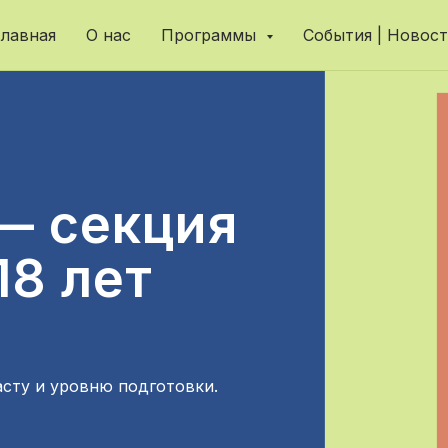
лавная
О нас
Программы
События | Новос
 секция
18 лет
асту и уровню подготовки.