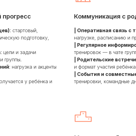
й прогресс
Коммуникация с ро
цев)
: стартовый,
| Оперативная связь с
ическую подготовку,
нагрузке, расписанию и 
| Регулярное информир
а
: цели и задачи
тренировок — в чате груп
и группы.
| Родительские встречи
ений
: нагрузка и акценты
и формат участия ребёнка
| События и совместн
получается у ребёнка и
тренировки, командные дн